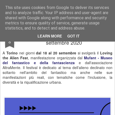
Andrea Viscusi
- speculative fiction, fantascienza, distopia, weird, slipstream
This site uses cookies from Google to deliver its services
and to analyze traffic. Your IP address and user-agent are
Pages
shared with Google along with performance and security
metrics to ensure quality of service, generate usage
statistics, and to detect and address abuse.
Loving the Alien Fest Torino, 18-20
SEP
LEARN MORE
GOT IT
8
settembre 2020
A
Torino
nei giorni
dal 18 al 20 settembre
si svolgerà il
Loving
the Alien Fest
, manifestazione organizzata dal
Mufant - Museo
del fantastico e della fantascienza
e dall'associazione
AltraMente. Il festival è dedicato al tema dell'alieno declinato non
soltanto nell'ambito del fantastico ma anche nelle sue
manifestazioni più reali, con tematiche come l'inclusione, la
diversità e la riqualificazione urbana.